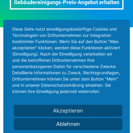
Gebäudereinigungs-Preis-Angebot erhalten
Diese Seite nutzt einwilligungsbedürftige Cookies und
Technologien von Drittunternehmen zur Integration
bestimmter Funktionen. Wenn Sie auf den Button "Alles
akzeptieren" klicken, werden diese Funktionen aktiviert
(Einwilligung). Nach der Einwilligung verarbeiten wir
und die betroffenen Drittunternehmen Ihre
personenbezogenen Daten für verschiedene Zwecke.
Nah
Detaillierte Informationen zu Zweck, Rechtsgrundlagen,
Drittunternehmen können Sie unter dem Button "Mehr"
Moeller Gebäudedienste bietet
und in unserer Datenschutzerklärung einsehen. Sie
können Ihre Einwilligung jederzeit widerrufen.
professionelles Reinigungspersonal rund um
Marburg. Gerne beraten wir Sie telefonisch
zu den Eigenschaften Ihres Objektes.
Akzeptieren
Professionell
Ablehnen