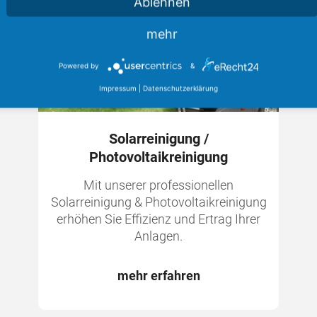
Ablehnen
mehr
Powered by
&
Impressum
|
Datenschutzerklärung
Solarreinigung /
Photovoltaikreinigung
Mit unserer professionellen
Solarreinigung & Photovoltaikreinigung
erhöhen Sie Effizienz und Ertrag Ihrer
Anlagen.
mehr erfahren