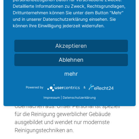
Detaillierte Informationen zu Zweck, Rechtsgrundlagen,
Nah
Drittunternehmen können Sie unter dem Button "Mehr"
und in unserer Datenschutzerklärung einsehen. Sie
Moeller Gebäudedienste stellt Ihnen
können Ihre Einwilligung jederzeit widerrufen.
professionelles Reinigungspersonal in und
rund um Giessen zu Verfügung. Rufen Sie
Akzeptieren
uns jederzeit an, wenn Sie eine Beratung zu
Ihrem Objekt wünschen.
Ablehnen
Professionell
mehr
Wir wählen ausschließlich die
Powered by
&
professionellsten und umweltverträglichsten
Pflege- und Reinigungsmittel für alle Ihre
Impressum
|
Datenschutzerklärung
Oberflächen aus. Unser Personal ist speziell
für die Reinigung gewerblicher Gebäude
ausgebildet und wendet nur modernste
Reinigungstechniken an.