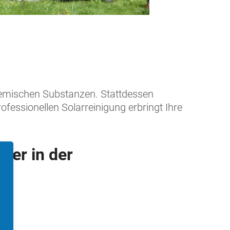
chemischen Substanzen. Stattdessen
fessionellen Solarreinigung erbringt Ihre
der in der
en