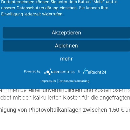
Solaranlagen in der Landwirtscha
Drittunternehmen können Sie unter dem Button "Mehr" und in
Reinigung von Anlagen in Solarpa
unserer Datenschutzerklärung einsehen. Sie können Ihre
Einwilligung jederzeit widerrufen.
Ebenerdige Solaranlagen
Solardächer
uvm.
Akzeptieren
Ablehnen
mehr
reinigung
Powered by
&
Impressum
|
Datenschutzerklärung
 Thema
Solarreinigung
keine pauschalen Preise. Der 
ammen bei einer unverbindlichen und kostenlosen B
gebot mit den kalkulierten Kosten für die angefragte
inigung von Photovoltaikanlagen zwischen 1,50 € un