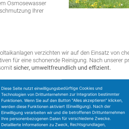
ertem Osmosewasser
nschmutzung Ihrer
ovoltaikanlagen verzichten wir auf den Einsatz von 
tiven für eine schonende Reinigung. Nach unserer pro
 somit
sicher, umweltfreundlich und effizient.
Mögliche Aufgabenfel
Diese Seite nutzt einwilligungsbedürftige Cookies und
Technologien von Drittunternehmen zur Integration bestimmter
Solarreinigung:
Funktionen. Wenn Sie auf den Button "Alles akzeptieren" klicken,
werden diese Funktionen aktiviert (Einwilligung). Nach der
Einwilligung verarbeiten wir und die betroffenen Drittunternehmen
Reinigung von Photovoltaikanlag
Ihre personenbezogenen Daten für verschiedene Zwecke.
Gewerbliche oder private Anlagen
Detaillierte Informationen zu Zweck, Rechtsgrundlagen,