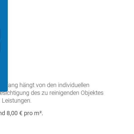
ft
rks
Umfang hängt von den individuellen
esichtigung des zu reinigenden Objektes
n Leistungen.
d 8,00 € pro m².