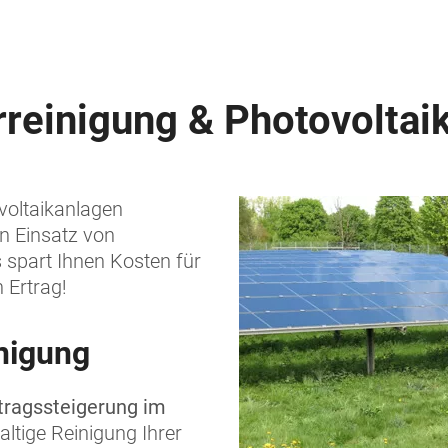
rreinigung & Photovoltai
voltaikanlagen
en Einsatz von
spart Ihnen Kosten für
 Ertrag!
inigung
tragssteigerung im
ltige Reinigung Ihrer