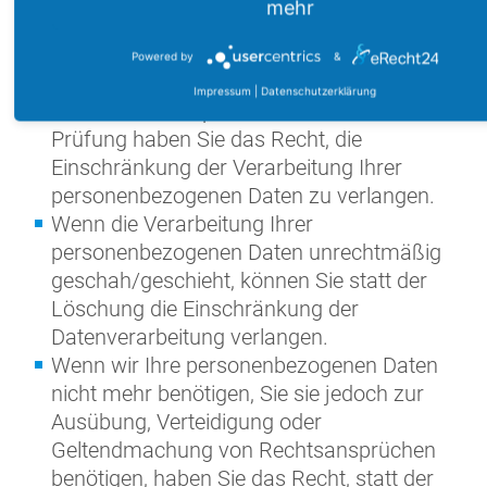
mehr
Wenn Sie die Richtigkeit Ihrer bei uns
gespeicherten personenbezogenen Daten
Powered by
&
bestreiten, benötigen wir in der Regel Zeit,
Impressum
|
Datenschutzerklärung
um dies zu überprüfen. Für die Dauer der
Prüfung haben Sie das Recht, die
Einschränkung der Verarbeitung Ihrer
personenbezogenen Daten zu verlangen.
Wenn die Verarbeitung Ihrer
personenbezogenen Daten unrechtmäßig
geschah/geschieht, können Sie statt der
Löschung die Einschränkung der
Datenverarbeitung verlangen.
Wenn wir Ihre personenbezogenen Daten
nicht mehr benötigen, Sie sie jedoch zur
Ausübung, Verteidigung oder
Geltendmachung von Rechtsansprüchen
benötigen, haben Sie das Recht, statt der