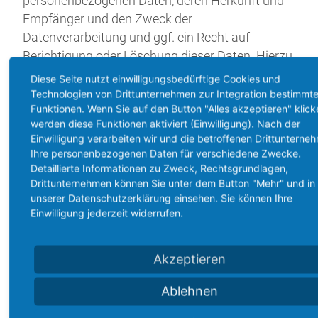
personenbezogenen Daten, deren Herkunft und
Empfänger und den Zweck der
Datenverarbeitung und ggf. ein Recht auf
Berichtigung oder Löschung dieser Daten. Hierzu
sowie zu weiteren Fragen zum Thema
Diese Seite nutzt einwilligungsbedürftige Cookies und
personenbezogene Daten können Sie sich
Technologien von Drittunternehmen zur Integration bestimmte
Funktionen. Wenn Sie auf den Button "Alles akzeptieren" klick
jederzeit unter der im Impressum angegebenen
werden diese Funktionen aktiviert (Einwilligung). Nach der
Adresse an uns wenden.
Einwilligung verarbeiten wir und die betroffenen Drittunterne
Ihre personenbezogenen Daten für verschiedene Zwecke.
Recht auf Einschränkung der
Detaillierte Informationen zu Zweck, Rechtsgrundlagen,
Verarbeitung
Drittunternehmen können Sie unter dem Button "Mehr" und in
unserer Datenschutzerklärung einsehen. Sie können Ihre
Sie haben das Recht, die Einschränkung der
Einwilligung jederzeit widerrufen.
Verarbeitung Ihrer personenbezogenen Daten zu
verlangen. Hierzu können Sie sich jederzeit unter
Akzeptieren
der im Impressum angegebenen Adresse an uns
wenden. Das Recht auf Einschränkung der
Ablehnen
Verarbeitung besteht in folgenden Fällen: